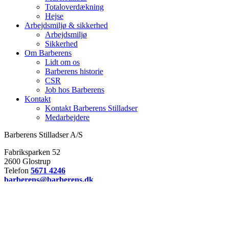
Totaloverdækning
Hejse
Arbejdsmiljø & sikkerhed
Arbejdsmiljø
Sikkerhed
Om Barberens
Lidt om os
Barberens historie
CSR
Job hos Barberens
Kontakt
Kontakt Barberens Stilladser
Medarbejdere
Barberens Stilladser A/S
Fabriksparken 52
2600 Glostrup
Telefon
5671 4246
barberens@barberens.dk
CVR 30578937
Med over 25 års erfaring leverer vi sikre og skræddersyede
stilladsløsninger til både store og små byggeprojekter. Vi går aldrig
på kompromis med sikkerhed eller kvalitet og er stolte af at have