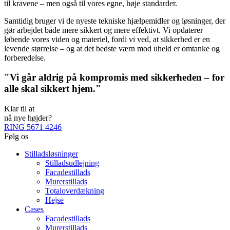
til kravene – men også til vores egne, høje standarder.
Samtidig bruger vi de nyeste tekniske hjælpemidler og løsninger, der
gør arbejdet både mere sikkert og mere effektivt. Vi opdaterer
løbende vores viden og materiel, fordi vi ved, at sikkerhed er en
levende størrelse – og at det bedste værn mod uheld er omtanke og
forberedelse.
"Vi går aldrig på kompromis med sikkerheden – for
alle skal sikkert hjem."
Klar til at
nå nye højder?
RING 5671 4246
Følg os
Stilladsløsninger
Stilladsudlejning
Facadestillads
Murerstillads
Totaloverdækning
Hejse
Cases
Facadestillads
Murerstillads