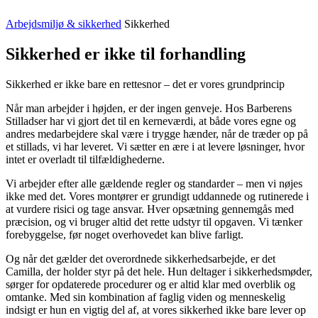
Arbejdsmiljø & sikkerhed
Sikkerhed
Sikkerhed er ikke til forhandling
Sikkerhed er ikke bare en rettesnor – det er vores grundprincip
Når man arbejder i højden, er der ingen genveje. Hos Barberens
Stilladser har vi gjort det til en kerneværdi, at både vores egne og
andres medarbejdere skal være i trygge hænder, når de træder op på
et stillads, vi har leveret. Vi sætter en ære i at levere løsninger, hvor
intet er overladt til tilfældighederne.
Vi arbejder efter alle gældende regler og standarder – men vi nøjes
ikke med det. Vores montører er grundigt uddannede og rutinerede i
at vurdere risici og tage ansvar. Hver opsætning gennemgås med
præcision, og vi bruger altid det rette udstyr til opgaven. Vi tænker
forebyggelse, før noget overhovedet kan blive farligt.
Og når det gælder det overordnede sikkerhedsarbejde, er det
Camilla, der holder styr på det hele. Hun deltager i sikkerhedsmøder,
sørger for opdaterede procedurer og er altid klar med overblik og
omtanke. Med sin kombination af faglig viden og menneskelig
indsigt er hun en vigtig del af, at vores sikkerhed ikke bare lever op