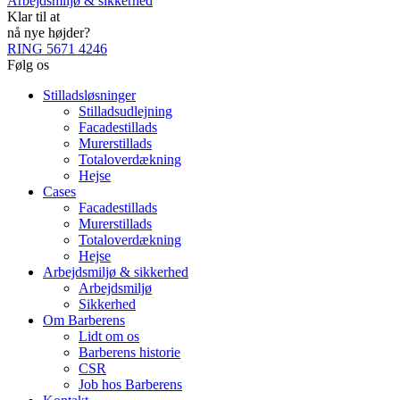
Arbejdsmiljø & sikkerhed
Klar til at
nå nye højder?
RING 5671 4246
Følg os
Stilladsløsninger
Stilladsudlejning
Facadestillads
Murerstillads
Totaloverdækning
Hejse
Cases
Facadestillads
Murerstillads
Totaloverdækning
Hejse
Arbejdsmiljø & sikkerhed
Arbejdsmiljø
Sikkerhed
Om Barberens
Lidt om os
Barberens historie
CSR
Job hos Barberens