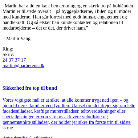
“Martin har altid en kæk bemærkning og en stærk tro på holdånden.
Martin er til stede overalt – på byggepladserne, i bilen og til møder
med kunderne. Han går forrest med godt humør, engagement og
handlekraft. Og så elsker han kundekontakten og relationen til
medarbejderne – det er det, der driver ham.”
– Martin Vang –
Ring:
Skriv:
24 37 37 17
martin@barberens.dk
Sikkerhed fra top til bund
Vores vigtigste mål er at sikre, at alle kommer trygt ned igen – og
hjem til deres familier ved fyraften. Uanset om det drejer sig om lette
facadestilladser, kraftige murerstilladser, teltoverdækninger eller
specialløsninger, er vores fokus at levere veludførte og
gennemtænkte stilladser, der holder jer sikre fra første trin til sidste
skrue.