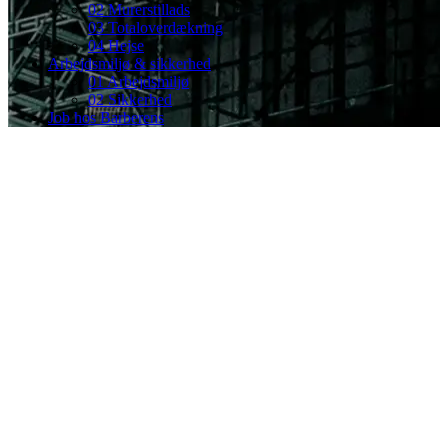
02 Murerstillads
03 Totaloverdækning
04 Hejse
Arbejdsmiljø & sikkerhed
01 Arbejdsmiljø
02 Sikkerhed
Job hos Barberens