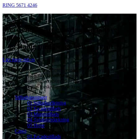
RING 5671 4246
Mere end 25 års erfaring i at nå nye
højder
– og stadig med begge ben på jorden
Læs mere om os
Vi er den foretrukne underentreprenør, når store byggeprojekter
kræver sikre og solide stilladsløsninger. Hos Barberens Stilladser har
vi trodset tyngdekraften i over 25 år og går altid hele vejen for at
opfylde kundernes forskelligartede krav.
Stilladsløsninger
01 Stilladsudlejning
02 Facadestillads
03 Murerstillads
04 Totaloverdækning
05 Hejse
Cases
01 Facadestillads