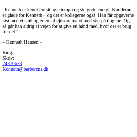
“Kenneth er kendt for sit høje tempo og sin gode energi. Kunderne
er glade for Kenneth – og det er kollegerne også. Han får opgaverne
løst med et smil og er en arbejdsom mand med styr på tingene. Og
så går han aldrig af vejen for at give en hånd med, hvor der er brug
for det.”
– Kenneth Hansen –
Ring:
Skriv:
24370633
Kenneth@barberens.dk