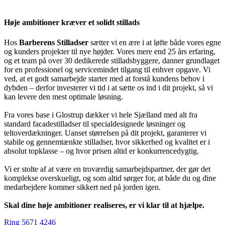
Høje ambitioner kræver et solidt stillads
Hos
Barberens Stilladser
sætter vi en ære i at løfte både vores egne
og kunders projekter til nye højder. Vores mere end 25 års erfaring,
og et team på over 30 dedikerede stilladsbyggere, danner grundlaget
for en professionel og servicemindet tilgang til enhver opgave. Vi
ved, at et godt samarbejde starter med at forstå kundens behov i
dybden – derfor investerer vi tid i at sætte os ind i dit projekt, så vi
kan levere den mest optimale løsning.
Fra vores base i Glostrup dækker vi hele Sjælland med alt fra
standard facadestilladser til specialdesignede løsninger og
teltoverdækninger. Uanset størrelsen på dit projekt, garanterer vi
stabile og gennemtænkte stilladser, hvor sikkerhed og kvalitet er i
absolut topklasse – og hvor prisen altid er konkurrencedygtig.
Vi er stolte af at være en troværdig samarbejdspartner, der gør det
komplekse overskueligt, og som altid sørger for, at både du og dine
medarbejdere kommer sikkert ned på jorden igen.
Skal dine høje ambitioner realiseres, er vi klar til at hjælpe.
Ring 5671 4246