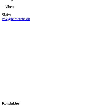
– Albert –
Skriv:
vov@barberens.dk
Konduktør