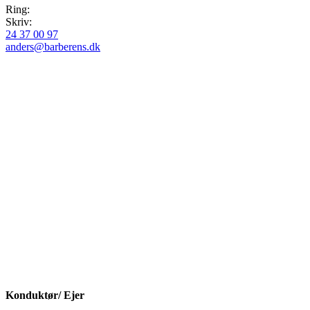
Ring:
Skriv:
24 37 00 97​
anders@barberens.dk
Konduktør/ Ejer