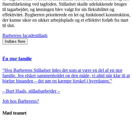
finerafdækning ved tagfoden. Stilladset skulle udelukkende bruges
til tagarbejdet, og løsningen blev valgt for sin fleksibilitet og
effektivitet. Bygherren prioriterede en let og funktionel konstruktion,
der kunne sikre en sikker arbejdsplads og et effektivt forløb fra start
til slut.
Barberens facadestillads
Indlæs flere
Én stor familie
“Hos Barberens Stilladser føles det som at være en del af en stor
familie. Jeg elsker sammenholdet og den måde, vi altid står klar til at
hjælpe hinanden – det gør en kæmpe forskel i hverdagen.”
– Burt Haals, stilladsarbejder –
Job hos Barberens?
Mød teamet