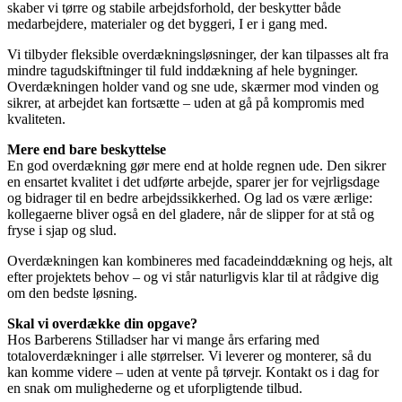
skaber vi tørre og stabile arbejdsforhold, der beskytter både
medarbejdere, materialer og det byggeri, I er i gang med.
Vi tilbyder fleksible overdækningsløsninger, der kan tilpasses alt fra
mindre tagudskiftninger til fuld inddækning af hele bygninger.
Overdækningen holder vand og sne ude, skærmer mod vinden og
sikrer, at arbejdet kan fortsætte – uden at gå på kompromis med
kvaliteten.
Mere end bare beskyttelse
En god overdækning gør mere end at holde regnen ude. Den sikrer
en ensartet kvalitet i det udførte arbejde, sparer jer for vejrligsdage
og bidrager til en bedre arbejdssikkerhed. Og lad os være ærlige:
kollegaerne bliver også en del gladere, når de slipper for at stå og
fryse i sjap og slud.
Overdækningen kan kombineres med facadeinddækning og hejs, alt
efter projektets behov – og vi står naturligvis klar til at rådgive dig
om den bedste løsning.
Skal vi overdække din opgave?
Hos Barberens Stilladser har vi mange års erfaring med
totaloverdækninger i alle størrelser. Vi leverer og monterer, så du
kan komme videre – uden at vente på tørvejr. Kontakt os i dag for
en snak om mulighederne og et uforpligtende tilbud.