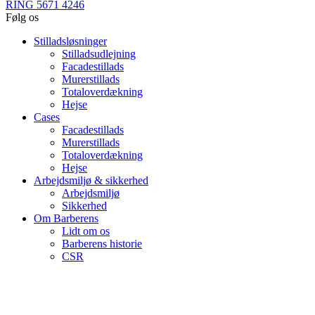
RING 5671 4246
Følg os
Stilladsløsninger
Stilladsudlejning
Facadestillads
Murerstillads
Totaloverdækning
Hejse
Cases
Facadestillads
Murerstillads
Totaloverdækning
Hejse
Arbejdsmiljø & sikkerhed
Arbejdsmiljø
Sikkerhed
Om Barberens
Lidt om os
Barberens historie
CSR
Job hos Barberens
Kontakt
Kontakt Barberens Stilladser
Medarbejdere